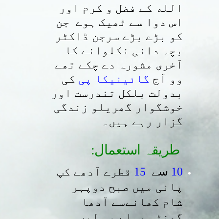
الله کے فضل و کرم اور
اس دوا سے ٹھیک ہوے جن
کو بڑے بڑے سرجن ڈاکٹر
بچہ دانی نکلوانے کا
آخری مشورہ دے چکے تھے
وو آج
گائینیکا پی
کی
بدولت بلکل تندرست اور
خوشگوار گھریلو زندگی
گزار رہے ہیں۔
:طریقہ استعمال
10
سے
15
قطرے آدھے کپ
پانی میں صبح دوپہر
شام کھانےسے آدھا
گھنٹہ پہلے پی لیں ۔