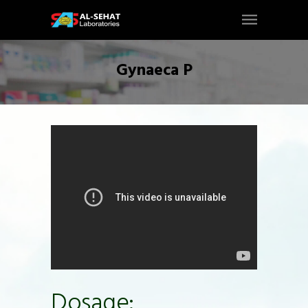
Gynaeca P
Dosage: