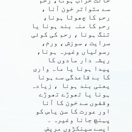
حالت خراب ہونا، رحم
سے متواتر خون آنا ،
رحم کا چھوٹا ہونا،
رحم کا منہ بند ہونا یا
تنگ ہونا ، رحم کی کوئی
سرایت ، سوزش ، ورم،
رسولیاں وغیرہ ہونا،
ریشہ دار مادوں کا
پیدا ہونا یا ماہ واری
کا بے قاعدگی سے ہونا
یعنی بند ہونا ، زیادہ
ہونا یا تھوڑے تھوڑے
وقفوں سے خون کا آنا
اور عورت کا سن یاس کو
پہنچ جانا وغیرہ ۔
ایسے سینکڑوں مریض