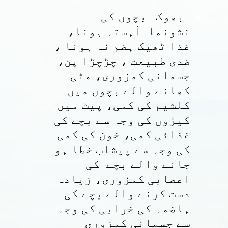
بھوک بچوں کی
نشونما آہستہ ہونا،
غذا ٹھیک ہضم نہ ہونا ،
ضدی طبیعت ، چڑچڑا پن،
جسمانی کمزوری، مٹی
کھانے والے بچوں میں
کلشیم کی کمی، پیٹ میں
کیڑوں کی وجہ سے بچے کی
غذائی کمی، خون کی کمی
کی وجہ سے پیشاب خطا ہو
جانے والے بچے کی
اعصابی کمزوری، زیادہ
دست کرنے والے بچے کی
ہاضمہ کی خرابی کی وجہ
سے جسمانی کمزوری