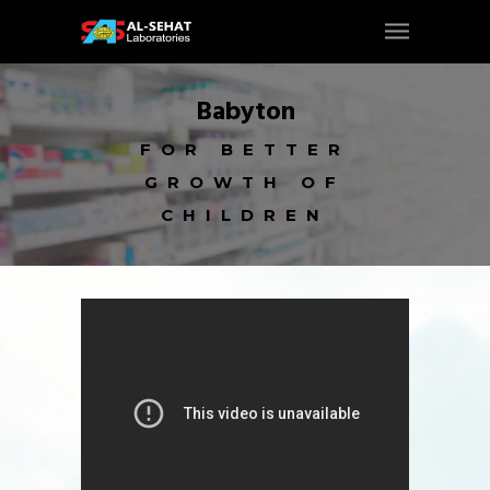
Babyton
FOR BETTER
GROWTH OF
CHILDREN