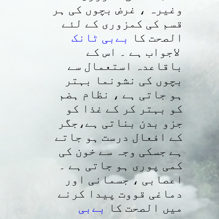
وغیرہ ، غرض بچوں کی ہر
قسم کی کمزوری کے لئے
الصحت کا
بےبی ٹانک
لاجواب ہے ۔ اس کے
باقاعدہ استعمال سے
بچوں کی نشونما بہتر
ہو جاتی ہے ، نظام ہضم
کو بہتر کر کے غذا کو
جزو بدن بناتی ہے،جگر
کے افعال درست ہو جاتے
ہے جسکی وجہ سے خون کی
کمی پوری ہو جاتی ہے ۔
اعصابی ، جسمانی اور
دماغی قووت پیدا کرنے
میں الصحت کا
بےبی