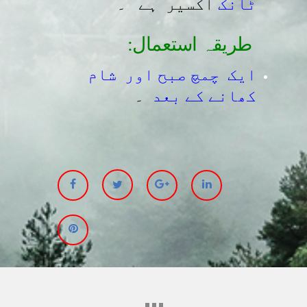
ٹانک
اکسیر ہے ۔
:طریقہ استعمال
ایک چمچ صبح اور شام
کھانے کے بعد
۔