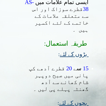
AS-
ایسی تمام علامات میں
قطرے سوزاک اور اس
38
سے متعلقہ علامات کے
خاتمے کے لئے اکسیر
ہیں ۔
:طریقہ استعمال
:
بڑوں کے لئے
قطرے آدھے کپ
20
سے
15
پانی میں صبح دوپہر
شام کھانے سے آدھ
گھنٹہ پہلے پی لیں ۔
:
بچوں کے لئے