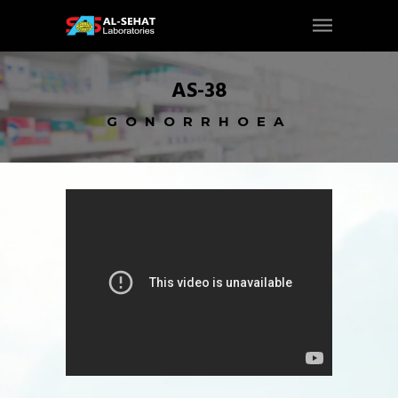
AS-38
GONORRHOEA