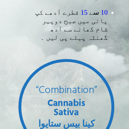
قطرے آدھے کپ
15
سے
10
پانی میں صبح دوپہر
شام کھانے سے آدھ
گھنٹہ پہلے پی لیں ۔
“Combination”
Cannabis
Sativa
کینا بیس ستایوا