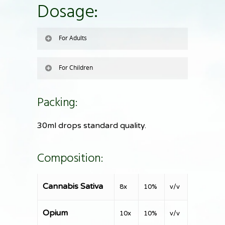
Dosage:
For Adults
For Children
Packing:
30ml drops standard quality.
Composition:
Cannabis Sativa
8x
10%
v/v
Opium
10x
10%
v/v