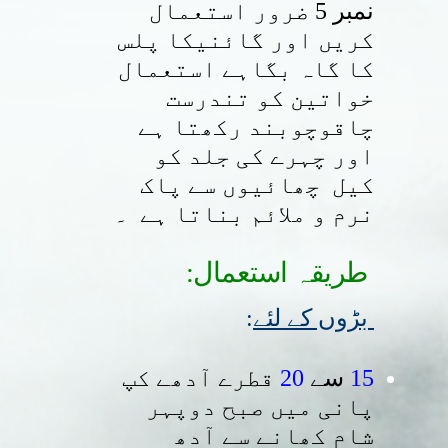
نمبر 5 ضرور استعمال
کریں اور گائنیکا پلس
کا گاہ بگاہے استعمال
خواتین کو تندرست
چاقوچوبند رکھتا ہے
اور چہرے کی جلد کو
کیل چھائیوں سے پاک
نرم و ملائم بناتا ہے ۔
:طریقہ استعمال
:
بڑوں کے لئے
قطرے آدھے کپ
20
سے
15
پانی میں صبح دوپہر
شام کھانے سے آدھ