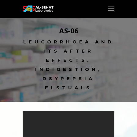
AS-06
LEUCORRHOEA AND
ITS AFTER
EFFECTS,
INDIGESTION,
DSYPEPSIA
FLSTUALS