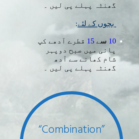
گھنٹہ پہلے پی لیں ۔
:
بچوں کے لئے
قطرے آدھے کپ
15
سے
10
پانی میں صبح دوپہر
شام کھانے سے آدھ
گھنٹہ پہلے پی لیں ۔
“Combination”