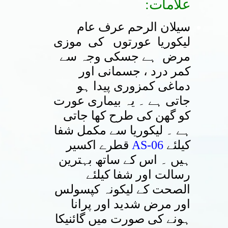
:علامات
سیلان الرحم عرف عام
لیکوریا عورتوں کی موزی
مرض ہے جسکی وجہ سے
کمر درد ، جسمانی اور
دماغی کمزوری پیدا ہو
جاتی ہے ۔ یہ بیماری عورت
کو گھن کی طرح کھا جاتی
ہے ۔ لیکوریا سے مکمل شفا
قطرے اکسیر
AS-06
کیلئے
ہیں ۔ اس کے ساتھ بہترین
رسالت اور شفا کیلئے
الصحت کے لیکونہ کپسولس
اور مرض شدید اور پرانا
ہونے کی صورت میں گائنیکا