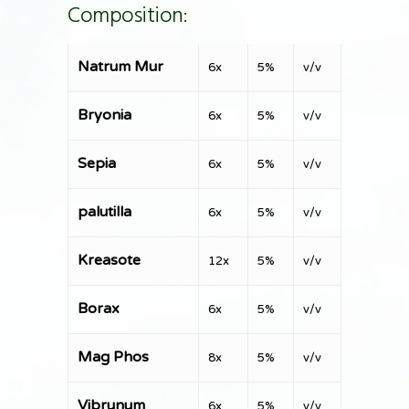
Composition:
Natrum Mur
6x
5%
v/v
Bryonia
6x
5%
v/v
Sepia
6x
5%
v/v
palutilla
6x
5%
v/v
Kreasote
12x
5%
v/v
Borax
6x
5%
v/v
Mag Phos
8x
5%
v/v
Vibrunum
6x
5%
v/v